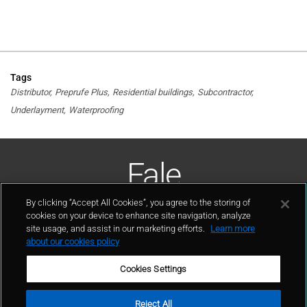
Tags
Distributor
Preprufe Plus
Residential buildings
Subcontractor
Underlayment
Waterproofing
Fale
Conosco
By clicking “Accept All Cookies”, you agree to the storing of
cookies on your device to enhance site navigation, analyze
site usage, and assist in our marketing efforts.
Learn more
contato
about our cookies policy
Cookies Settings
Reject All