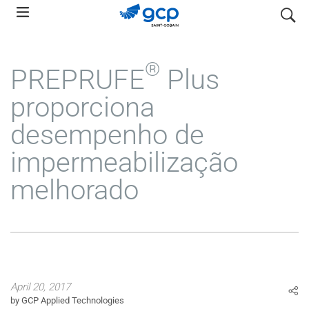
Skip
pesquis
to
main
navigation
®
PREPRUFE
Plus
proporciona
desempenho de
impermeabilização
melhorado
April 20, 2017
by GCP Applied Technologies