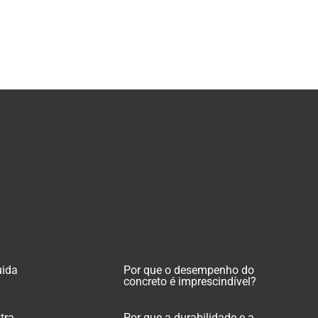
uida
Por que o desempenho do
concreto é imprescindível?
tra
Por que a durabilidade e a