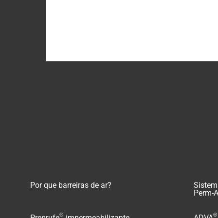
Por que barreiras de ar?
Sistema
Perm-A
®
®
Preprufe
impermeabilizante
ADVA