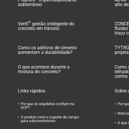
subterrâneo
alto d
®
Verifi
gestão inteligente do
CONC
concreto em trânsito
fluide
traço 
Como os aditivos de cimento
TYTR
aumentam a durabilidade?
projet
O que acontece durante a
Como a
mistura do concreto?
telhad
contra
Links rápidos
Sobre 
Por que os arquitetos confiam na
Por qu
GCP?
Notíci
O produto certo e suporte de campo
para subconstrutores
O que 