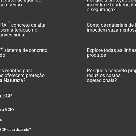
esempenho
incêndio é fundamenta
a segurança?
™
ERA
concreto de alta
Como os materiais de 
z sem alteração no
impedem vazamentos
convencional
®
O
sistema de concreto
Explore todas as linha
ado
produtos
s mantas para
Por que o concreto pro
os oferecem proteção
reduz os custos
 a Natureza?
operacionais?
a GCP
e a GCP?
as
GCP está dizendo?