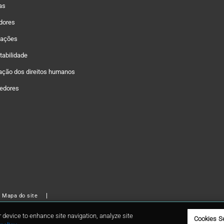
as
idores
zações
tabilidade
ação dos direitos humanos
edores
Mapa do site
Inc. GCP Applied Technologies and GCP are registered trademarks of GCP
r device to enhance site navigation, analyze site
Cookies S