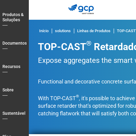
Skip
to
Produtos &
main
Soluções
navigation
Início
solutions
Linhas de Produtos
TOP-CAST
®
Documentos
TOP-CAST
Retardado
Expose aggregates the smart 
Recursos
Functional and decorative concrete surf
Sobre
®
With TOP-CAST
, it's possible to achie
surface retarder that's optimized for ro
catching flatwork that will satisfy both 
Sustentável