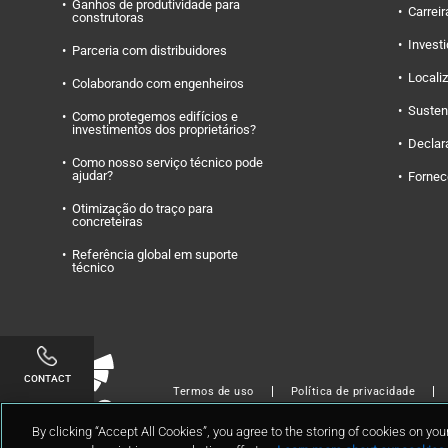
Ganhos de produtividade para
Carreir
construtoras
Invest
Parceria com distribuidores
Locali
Colaborando com engenheiros
Susten
Como protegemos edifícios e
investimentos dos proprietários?
Declar
Como nosso serviço técnico pode
ajudar?
Fornec
Otimização do traço para
concreteiras
Referência global em suporte
técnico
Linkedin
Twitter
Facebook
Youtube
Instagram
CONTACT
Termos de uso
Política de privacidade
Copyright © 2024 GCP Applied Technologies 
By clicking “Accept All Cookies”, you agree to the storing of cookies on you
MY BRIEFCASE