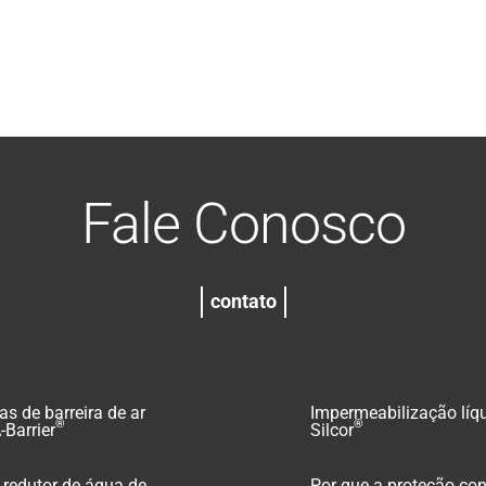
Fale Conosco
contato
s de barreira de ar
Impermeabilização líq
®
®
-Barrier
Silcor
redutor de água de
Por que a proteção con