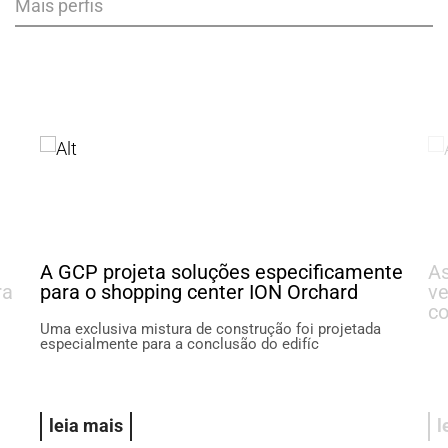
Mais perfis
A GCP projeta soluções especificamente
As
ra
para o shopping center ION Orchard
v
co
Uma exclusiva mistura de construção foi projetada
especialmente para a conclusão do edifíc
leia mais
l