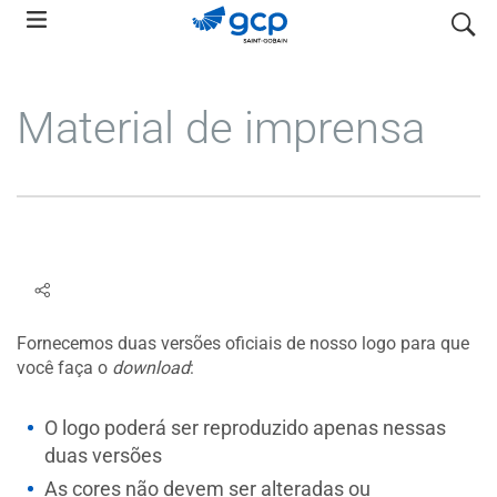
Skip
pesquis
to
main
navigation
Material de imprensa
Fornecemos duas versões oficiais de nosso logo para que
você faça o
download
:
O logo poderá ser reproduzido apenas nessas
duas versões
As cores não devem ser alteradas ou