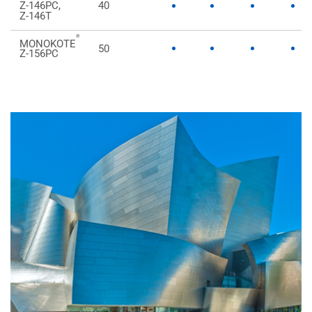
40
Z-146PC,
Z-146T
®
MONOKOTE
50
Z-156PC