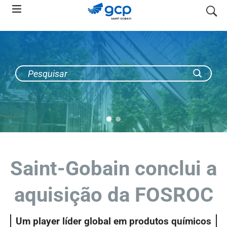
Skip
pesquis
to
main
navigation
Saint-Gobain conclui a
aquisição da FOSROC
Um player líder global em produtos químicos