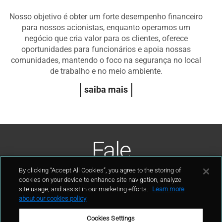
Nosso objetivo é obter um forte desempenho financeiro
para nossos acionistas, enquanto operamos um
negócio que cria valor para os clientes, oferece
oportunidades para funcionários e apoia nossas
comunidades, mantendo o foco na segurança no local
de trabalho e no meio ambiente.
saiba mais
Fale
Conosco
By clicking “Accept All Cookies”, you agree to the storing of
cookies on your device to enhance site navigation, analyze
site usage, and assist in our marketing efforts.
Learn more
contato
about our cookies policy
Cookies Settings