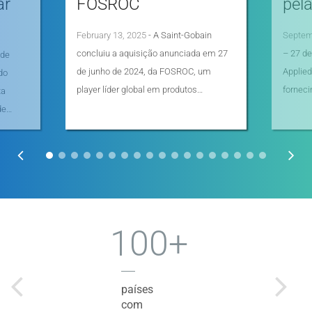
ar
FOSROC
pela
February 13, 2025
- A Saint-Gobain
Septem
concluiu a aquisição anunciada em 27
– 27 d
 de
de junho de 2024, da FOSROC, um
Applied
do
player líder global em produtos…
fornec
ta
de…
100+
países
com