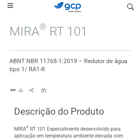
Skip
pesquis
to
main
®
MIRA
RT 101
navigation
ABNT NBR 11768-1:2019 – Redutor de água
tipo 1/ RA1-R
PDF
Descrição do Produto
®
MIRA
RT 101 Especialmente desenvolvido para
aplicação em temperatura ambiente elevada com