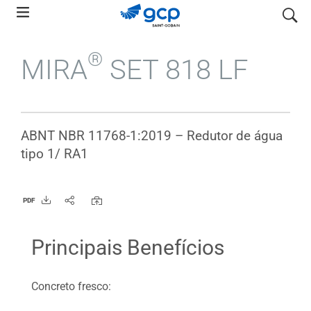
Skip
pesquis
to
main
®
MIRA
SET 818 LF
navigation
ABNT NBR 11768-1:2019 – Redutor de água
tipo 1/ RA1
PDF
Principais Benefícios
Concreto fresco: