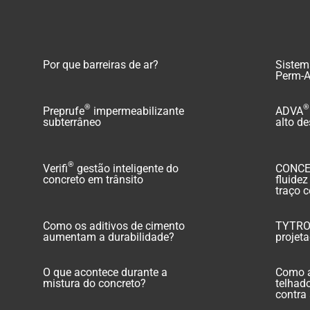
Por que barreiras de ar?
Sistema
Perm-A
®
®
Preprufe
impermeabilizante
ADVA
subterrâneo
alto d
®
Verifi
gestão inteligente do
CONC
concreto em trânsito
fluide
traço 
Como os aditivos de cimento
TYTR
aumentam a durabilidade?
projet
O que acontece durante a
Como a
mistura do concreto?
telhad
contra