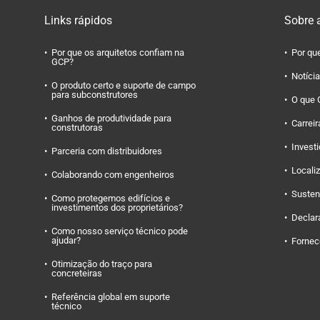
Links rápidos
Sobre 
Por que os arquitetos confiam na
Por qu
GCP?
Notíci
O produto certo e suporte de campo
para subconstrutores
O que 
Ganhos de produtividade para
Carreir
construtoras
Invest
Parceria com distribuidores
Locali
Colaborando com engenheiros
Susten
Como protegemos edifícios e
investimentos dos proprietários?
Declar
Como nosso serviço técnico pode
ajudar?
Fornec
Otimização do traço para
concreteiras
Referência global em suporte
técnico