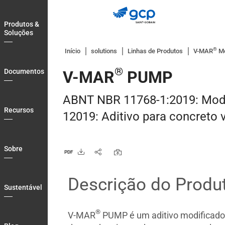
Skip
to
Produtos &
main
Soluções
navigation
®
Início
solutions
Linhas de Produtos
V-MAR
Mo
®
Documentos
V-MAR
PUMP
ABNT NBR 11768-1:2019: Modi
Recursos
12019: Aditivo para concreto 
Sobre
PDF
Descrição do Produ
Sustentável
®
V-MAR
PUMP é um aditivo modificador r