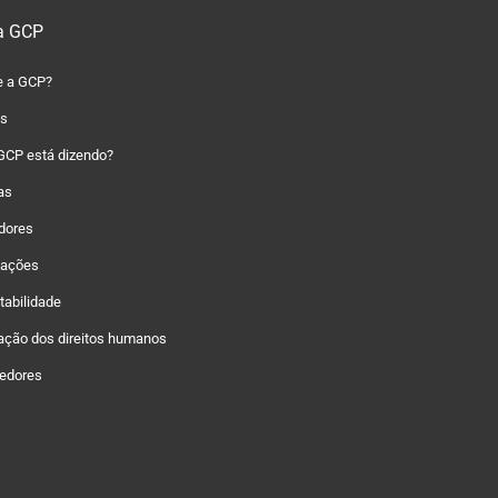
a GCP
e a GCP?
as
GCP está dizendo?
as
idores
zações
tabilidade
ação dos direitos humanos
edores