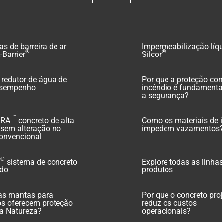
s de barreira de ar
Impermeabilização líq
®
®
-Barrier
Silcor
redutor de água de
Por que a proteção con
esempenho
incêndio é fundamenta
a segurança?
™
ERA
concreto de alta
Como os materiais de 
z sem alteração no
impedem vazamentos
convencional
®
O
sistema de concreto
Explore todas as linha
ado
produtos
s mantas para
Por que o concreto pro
os oferecem proteção
reduz os custos
 a Natureza?
operacionais?