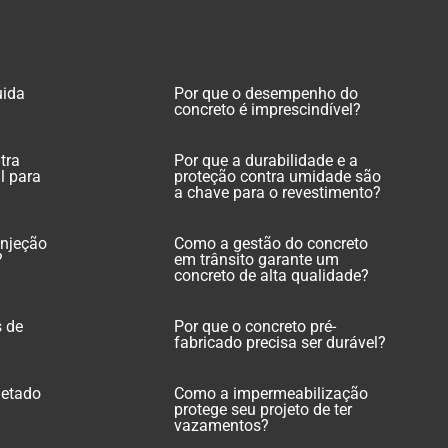
uida
Por que o desempenho do
concreto é imprescindível?
tra
Por que a durabilidade e a
l para
proteção contra umidade são
a chave para o revestimento?
injeção
Como a gestão do concreto
?
em trânsito garante um
concreto de alta qualidade?
s de
Por que o concreto pré-
fabricado precisa ser durável?
jetado
Como a impermeabilização
protege seu projeto de ter
vazamentos?